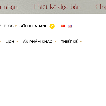
W
BLOG
GỞI FILE NHANH
LỊCH
ẤN PHẨM KHÁC
THIẾT KẾ