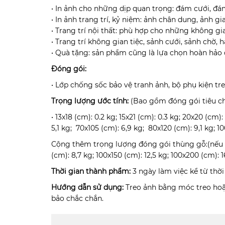
• In ảnh cho những dịp quan trọng: đám cưới, đám hỏ
• In ảnh trang trí, kỷ niệm: ảnh chân dung, ảnh gi
• Trang trí nội thất: phù hợp cho những không g
• Trang trí không gian tiệc, sảnh cưới, sảnh chờ, h
• Quà tặng: sản phẩm cũng là lựa chọn hoàn hảo 
Đóng gói:
• Lớp chống sốc bảo vệ tranh ảnh, bộ phụ kiện tr
Trọng lượng ước tính:
(Bao gồm đóng gói tiêu c
• 13x18 (cm): 0.2 kg; 15x21 (cm): 0.3 kg; 20x20 (cm)
5,1 kg; 70x105 (cm): 6,9 kg; 80x120 (cm): 9,1 kg; 1
Cộng thêm trọng lượng đóng gói thùng gỗ:(nếu có)
(cm): 8,7 kg; 100x150 (cm): 12,5 kg; 100x200 (cm): 1
Thời gian thành phẩm:
3 ngày làm việc kể từ thờ
Hướng dẫn sử dụng:
Treo ảnh bằng móc treo hoặc
bảo chắc chắn.