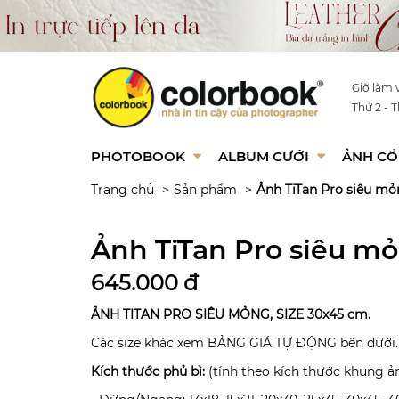
Giờ làm v
Thứ 2 - T
PHOTOBOOK
ALBUM CƯỚI
ẢNH CỔ
Trang chủ
Sản phẩm
Ảnh TiTan Pro siêu m
Ảnh TiTan Pro siêu m
645.000 đ
ẢNH TITAN PRO SIÊU MỎNG, SIZE 30x45 cm.
Các size khác xem BẢNG GIÁ TỰ ĐỘNG bên dưới.
Kích thước phủ bì:
(tính theo kích thước khung ả