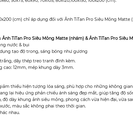
0x60, 50x75, 60x90, 70x105, 80x120,100x150, 100x200 (cm).
00x200 (cm) chỉ áp dụng đối với Ảnh TiTan Pro Siêu Mỏng Matte 
u
Ảnh TiTan Pro Siêu Mỏng Matte (nhám) &
Ảnh TiTan Pro Siêu 
ống nước & bụi
 dụng tạo độ trong, sáng bóng như gương
rắng, dây thép treo tranh đính kèm.
ng cao: 12mm, mép khung dày 3mm.
iảm thiểu hiện tượng lóa sáng, phù hợp cho những không gian c
ng lại hiệu ứng phản chiếu ánh sáng đẹp mắt, giúp tăng độ số
, độ dày khung ảnh siêu mỏng, phong cách vừa hiện đại, vừa s
 xước, màu sắc không phai theo thời gian.
khác nhau.