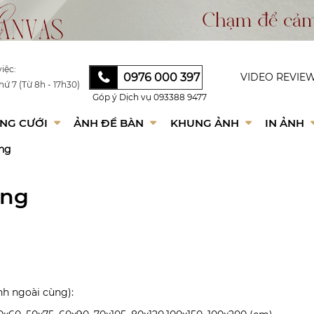
iệc:
0976 000 397
VIDEO REVIE
hứ 7 (Từ 8h - 17h30)
Góp ý Dịch vụ
093388 9477
NG CƯỚI
ẢNH ĐỂ BÀN
KHUNG ẢNH
IN ẢNH
ỏng
ỏng
nh ngoài cùng):