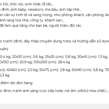
i, thôi nôi, sinh nhật, lễ tết...
a đình, ảnh baby, newborn, mẹ bầu, ảnh tập thể...
ian cần sự tinh tế và sang trọng, như phòng khách, văn phòng l
ành lang tòa nhà, công ty, khách sạn...
để làm quà tặng cho bạn bè, người thân, đối tác.
eo tranh (đinh, dây thép chuyên dụng treo) và hướng dẫn sử dụng
huẩn)
: 0.4 kg; 20x30 (cm): 0.6 kg; 25x35 (cm): 0.8 kg; 30x45 (cm): 1.3 k
00x150 (cm): 20.9 kg; 100x200 (cm): 28.4 kg
 40x60 (cm): 2,0 kg; 50x75 (cm): 2,8 kg; 60x90 (cm): 3,8 kg; 70x
6,3 kg.
i điểm lên đơn hàng
 đinh; tránh ánh sáng trực tiếp hoặc nơi ẩm ướt/có hóa chất/…;