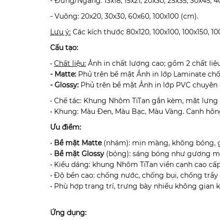
- Đứng/Ngang: 13x18, 15x21, 20x30, 25x35, 30x45, 4
- Vuông: 20x20, 30x30, 60x60, 100x100 (cm).
Lưu ý:
Các kích thước 80x120, 100x100, 100x150, 1
Cấu tạo:
•
Chất liệu:
Ảnh in chất lượng cao; gồm 2 chất liệ
- Matte:
Phủ trên bề mặt Ảnh in lớp Laminate ch
- Glossy:
Phủ trên bề mặt Ảnh in lớp PVC chuyên
• Chế tác: Khung Nhôm TiTan gắn kèm, mặt lưng t
• Khung: Màu Đen, Màu Bạc, Màu Vàng. Cạnh hô
Ưu điểm:
•
Bề mặt Matte
(nhám): mịn màng, không bóng, g
•
Bề mặt Glossy
(bóng): sáng bóng như gương ma
• Kiểu dáng: khung Nhôm TiTan viền cạnh cao cấp
• Độ bền cao: chống nước, chống bụi, chống trầy
• Phù hợp trang trí, trưng bày nhiều không gian 
Ứng dụng: