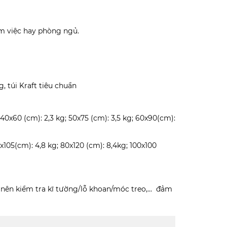
àm việc hay phòng ngủ.
, túi Kraft tiêu chuẩn
g; 40x60 (cm): 2,3 kg; 50x75 (cm): 3,5 kg; 60x90(cm):
105(cm): 4,8 kg; 80x120 (cm): 8,4kg; 100x100
 nên kiểm tra kĩ tường/lỗ khoan/móc treo,... đảm