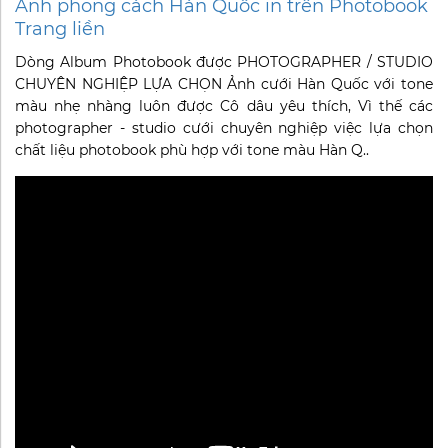
Ảnh phong cách Hàn Quốc in trên Photobook
Trang liền
Dòng Album Photobook được PHOTOGRAPHER / STUDIO
CHUYÊN NGHIỆP LỰA CHỌN Ảnh cưới Hàn Quốc với tone
màu nhẹ nhàng luôn được Cô dâu yêu thích, Vì thế các
photographer - studio cưới chuyên nghiệp việc lựa chọn
chất liệu photobook phù hợp với tone màu Hàn Q..