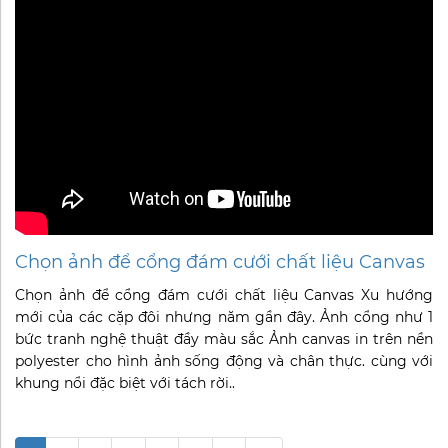
Chọn ảnh để cổng đám cưới chất liệu Canvas
Chọn ảnh để cổng đám cưới chất liệu Canvas Xu hướng
mới của các cặp đôi nhưng năm gần đây. Ảnh cổng như 1
bức tranh nghệ thuật đầy màu sắc Ảnh canvas in trên nền
polyester cho hình ảnh sống động và chân thực. cùng với
khung nổi đặc biệt với tách rời..