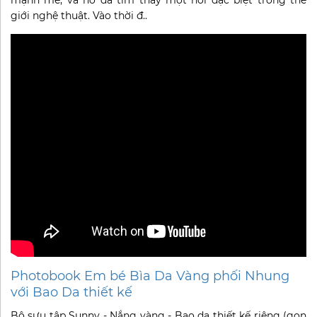
mạnh mẽ, và nó đã tìm thấy một nơi đặc biệt trong thế
giới nghệ thuật. Vào thời đ..
Photobook Em bé Bìa Da Vàng phối Nhung
với Bao Da thiết kế
Bộ sưu tập Sunny - Nắng vàng - Bao da thiết kế riêng (gọn