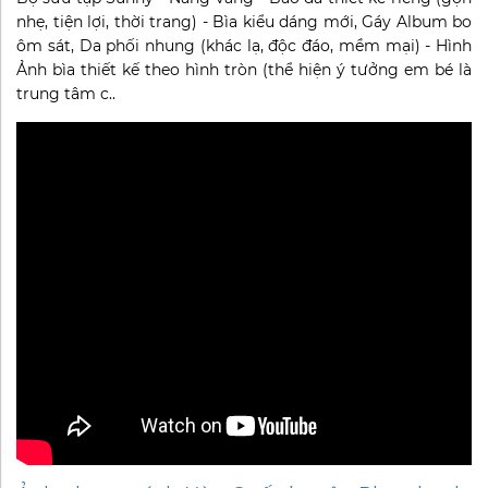
nhẹ, tiện lợi, thời trang) - Bìa kiểu dáng mới, Gáy Album bo
ôm sát, Da phối nhung (khác lạ, độc đáo, mềm mại) - Hình
Ảnh bìa thiết kế theo hình tròn (thể hiện ý tưởng em bé là
trung tâm c..