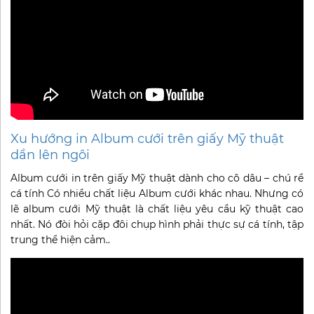
Xu hướng in Album cưới trên giấy Mỹ thuật
dần lên ngôi
Album cưới in trên giấy Mỹ thuật dành cho cô dâu – chú rể
cá tính Có nhiều chất liệu Album cưới khác nhau. Nhưng có
lẽ album cưới Mỹ thuật là chất liệu yêu cầu kỹ thuật cao
nhất. Nó đòi hỏi cặp đôi chụp hình phải thực sự cá tính, tập
trung thể hiện cảm..