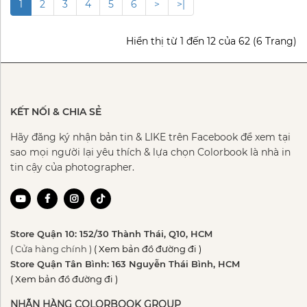
1
2
3
4
5
6
>
>|
Hiển thị từ 1 đến 12 của 62 (6 Trang)
KẾT NỐI & CHIA SẺ
Hãy đăng ký nhận bản tin & LIKE trên Facebook để xem tại
sao mọi người lại yêu thích & lựa chọn Colorbook là nhà in
tin cậy của photographer.
Store Quận 10: 152/30 Thành Thái, Q10, HCM
( Cửa hàng chính )
( Xem bản đồ đường đi )
Store Quận Tân Bình: 163 Nguyễn Thái Bình, HCM
( Xem bản đồ đường đi )
NHÃN HÀNG COLORBOOK GROUP