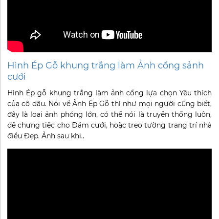
Hình Ép Gỗ khung trắng làm Ảnh cổng sảnh
cưới
Hình Ép gỗ khung trắng làm ảnh cổng lựa chọn Yêu thích
của cô dâu. Nói về Ảnh Ép Gỗ thì như mọi người cũng biết,
đây là loại ảnh phóng lớn, có thể nói là truyền thống luôn,
để chưng tiệc cho Đám cưới, hoặc treo tường trang trí nhà
điều Đẹp. Ảnh sau khi..