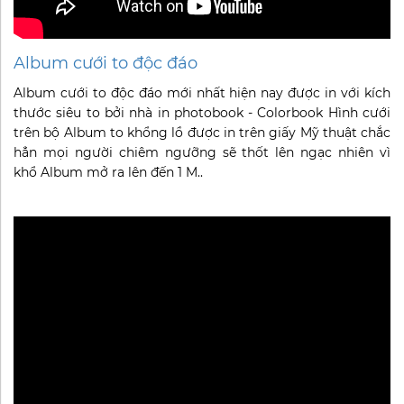
Album cưới to độc đáo
Album cưới to độc đáo mới nhất hiện nay được in với kích
thước siêu to bởi nhà in photobook - Colorbook Hình cưới
trên bộ Album to khổng lồ được in trên giấy Mỹ thuật chắc
hẳn mọi người chiêm ngưỡng sẽ thốt lên ngạc nhiên vì
khổ Album mở ra lên đến 1 M..