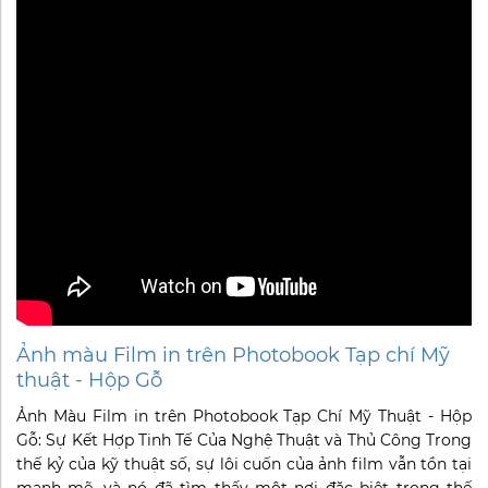
Ảnh màu Film in trên Photobook Tạp chí Mỹ
thuật - Hộp Gỗ
Ảnh Màu Film in trên Photobook Tạp Chí Mỹ Thuật - Hộp
Gỗ: Sự Kết Hợp Tinh Tế Của Nghệ Thuật và Thủ Công Trong
thế kỷ của kỹ thuật số, sự lôi cuốn của ảnh film vẫn tồn tại