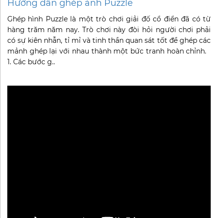
Hướng dẫn ghép ảnh Puzzle
Ghép hình Puzzle là một trò chơi giải đố cổ điển đã có từ
hàng trăm năm nay. Trò chơi này đòi hỏi người chơi phải
có sự kiên nhẫn, tỉ mỉ và tinh thần quan sát tốt để ghép các
mảnh ghép lại với nhau thành một bức tranh hoàn chỉnh.
1. Các bước g..