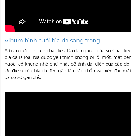
Album hình cưới bìa da sang trọng
Album cưới in trên chất liệu Da đen gân – cửa sổ Chất liệu
bìa da là loại bìa được yêu thích không bị lỗi mốt, mặt bên
ngoài có khung nhỏ chữ nhật để ảnh đại diện của cặp đôi.
Ưu điểm của bìa da đen gân là chắc chắn và hiện đại, mặt
da có sớ gân điề..