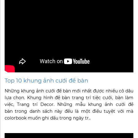
Top 10 khung ảnh cưới để bàn
Những khung ảnh cưới để bàn mới nhất được nhiều cô dâu
lựa chọn. Khung hình để bàn trang trí tiệc cưới, bàn làm
việc, Trang trí Decor. Những mẫu khung ảnh cưới để
bàn trong danh sách này đều là một điều tuyệt vời mà
colorbook muốn ghi dấu trong ngày tr..