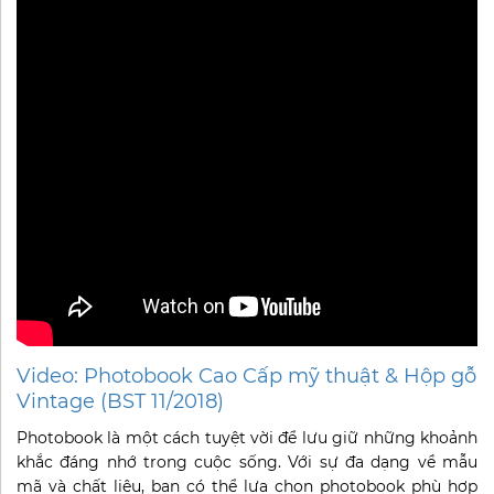
Video: Photobook Cao Cấp mỹ thuật & Hộp gỗ
Vintage (BST 11/2018)
Photobook là một cách tuyệt vời để lưu giữ những khoảnh
khắc đáng nhớ trong cuộc sống. Với sự đa dạng về mẫu
mã và chất liệu, bạn có thể lựa chọn photobook phù hợp