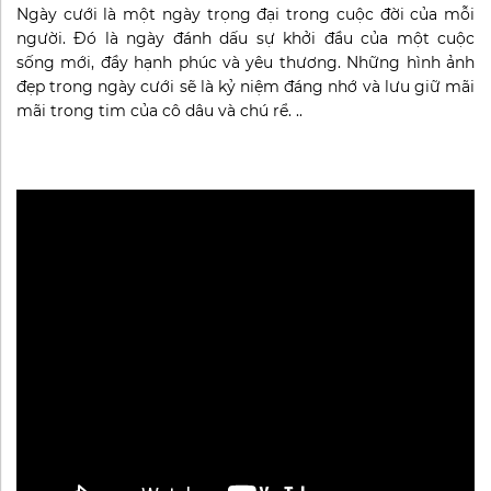
Ngày cưới là một ngày trọng đại trong cuộc đời của mỗi
người. Đó là ngày đánh dấu sự khởi đầu của một cuộc
sống mới, đầy hạnh phúc và yêu thương. Những hình ảnh
đẹp trong ngày cưới sẽ là kỷ niệm đáng nhớ và lưu giữ mãi
mãi trong tim của cô dâu và chú rể. ..