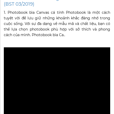
(BST 03/2019)
1. Photobook bìa Canvas cá tính Photobook là một cách
tuyệt vời để lưu giữ những khoảnh khắc đáng nhớ trong
cuộc sống. Với sự đa dạng về mẫu mã và chất liệu, bạn có
thể lựa chọn photobook phù hợp với sở thích và phong
cách của mình. Photobook bìa Ca..