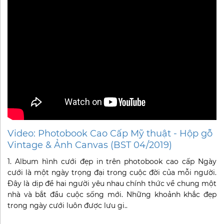
Video: Photobook Cao Cấp Mỹ thuật - Hộp gỗ
Vintage & Ảnh Canvas (BST 04/2019)
1. Album hình cưới đẹp in trên photobook cao cấp Ngày
cưới là một ngày trọng đại trong cuộc đời của mỗi người.
Đây là dịp để hai người yêu nhau chính thức về chung một
nhà và bắt đầu cuộc sống mới. Những khoảnh khắc đẹp
trong ngày cưới luôn được lưu gi..