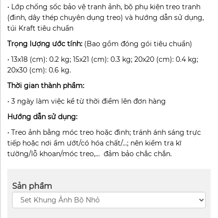
• Lớp chống sốc bảo vệ tranh ảnh, bộ phụ kiện treo tranh
(đinh, dây thép chuyên dụng treo) và hướng dẫn sử dụng,
túi Kraft tiêu chuẩn
Trọng lượng ước tính:
(Bao gồm đóng gói tiêu chuẩn)
• 13x18 (cm): 0.2 kg; 15x21 (cm): 0.3 kg; 20x20 (cm): 0.4 kg;
20x30 (cm): 0.6 kg.
Thời gian thành phẩm:
• 3 ngày làm việc kể từ thời điểm lên đơn hàng
Hướng dẫn sử dụng:
• Treo ảnh bằng móc treo hoặc đinh; tránh ánh sáng trực
tiếp hoặc nơi ẩm ướt/có hóa chất/…; nên kiểm tra kĩ
tường/lỗ khoan/móc treo,... đảm bảo chắc chắn.
Sản phẩm