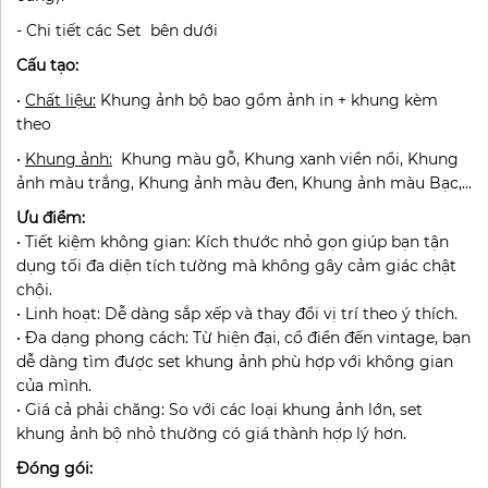
- Chi tiết các Set bên dưới
Cấu tạo:
•
Chất liệu:
Khung ảnh bộ bao gồm ảnh in + khung kèm
theo
•
Khung ảnh:
Khung màu gỗ, Khung xanh viền nổi, Khung
ảnh màu trắng, Khung ảnh màu đen, Khung ảnh màu Bạc,...
Ưu điểm:
• Tiết kiệm không gian: Kích thước nhỏ gọn giúp bạn tận
dụng tối đa diện tích tường mà không gây cảm giác chật
chội.
• Linh hoạt: Dễ dàng sắp xếp và thay đổi vị trí theo ý thích.
• Đa dạng phong cách: Từ hiện đại, cổ điển đến vintage, bạn
dễ dàng tìm được set khung ảnh phù hợp với không gian
của mình.
• Giá cả phải chăng: So với các loại khung ảnh lớn, set
khung ảnh bộ nhỏ thường có giá thành hợp lý hơn.
Đóng gói: