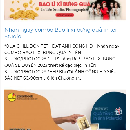
Nhận ngay combo Bao lì xì bưng quả in tên
Studio
“QUÀ CHILL ĐÓN TẾT- ĐẶT ẢNH CỔNG HD – Nhận ngay
COMBO BAO LÌ XÌ BƯNG QUẢ IN TÊN
STUDIO/PHOTOGRAPHER” Tặng Bộ 5 BAO LÌ XÌ BƯNG
QUẢ SE DUYÊN 2023 thiết kế đặc biệt, in TÊN
STUDIO/PHOTOGRAPHER Khi đặt ẢNH CỔNG HD SIÊU
SẮC NÉT 60x90cm trở lên Chương tr..