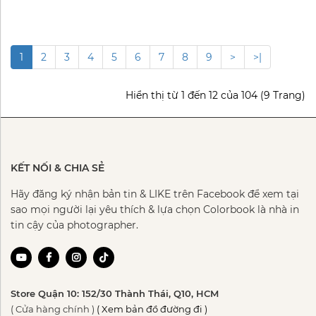
1
2
3
4
5
6
7
8
9
>
>|
Hiển thị từ 1 đến 12 của 104 (9 Trang)
KẾT NỐI & CHIA SẺ
Hãy đăng ký nhận bản tin & LIKE trên Facebook để xem tại
sao mọi người lại yêu thích & lựa chọn Colorbook là nhà in
tin cậy của photographer.
Store Quận 10: 152/30 Thành Thái, Q10, HCM
( Cửa hàng chính )
( Xem bản đồ đường đi )