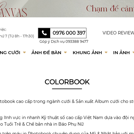
iệc:
0976 000 397
VIDEO REVIE
hứ 7 (Từ 8h - 17h30)
Góp ý Dịch vụ
093388 9477
NG CƯỚI
ẢNH ĐỂ BÀN
KHUNG ẢNH
IN ẢNH
COLORBOOK
tobook cao cấp trong ngành cưới & Sản xuất Album cưới cho st
 lĩnh vực in nhanh Kỹ thuật số cao cấp Việt Nam dựa vào đội n
o Tuổi Trẻ & Chế bản nhà in Báo Phụ Nữ
n trên máy in Photobook chuyên dụng của Mỹ & Nhật bản với mự