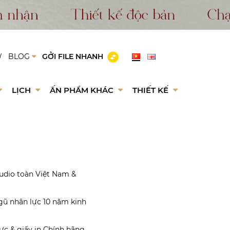
W
BLOG
GỞI FILE NHANH
LỊCH
ẤN PHẨM KHÁC
THIẾT KẾ
udio toàn Việt Nam &
gũ nhân lực 10 năm kinh
c & giấy in Chính hãng.