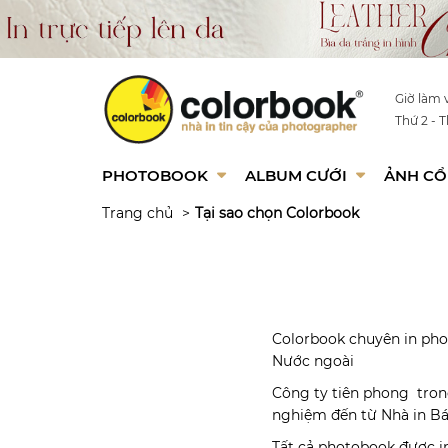
Giờ làm v
Thứ 2 - T
PHOTOBOOK
ALBUM CƯỚI
ẢNH CỔ
Trang chủ
Tại sao chọn Colorbook
Colorbook chuyên in pho
Nước ngoài
Công ty tiên phong trong
nghiệm đến từ Nhà in Bá
Tất cả photobook được i