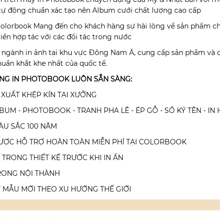
ự động chuẩn xác tạo nên Album cưới chất lượng cao cấp
lorbook Mang đến cho khách hàng sự hài lòng về sản phẩm chấ
riển hợp tác với các đối tác trong nước
u ngành in ảnh tại khu vực Đông Nam Á, cung cấp sản phẩm và d
uẩn khắt khe nhất của quốc tế.
ỞNG IN PHOTOBOOK LUÔN SẴN SÀNG:
N XUẤT KHÉP KÍN TẠI XƯỞNG
BUM - PHOTOBOOK - TRANH PHA LÊ - ÉP GỖ - SỔ KÝ TÊN - IN HÌ
ÀU SẮC 100 NĂM
ĐƯỢC HỖ TRỢ HOÀN TOÀN MIỄN PHÍ TẠI COLORBOOK
Ỏ TRONG THIẾT KẾ TRƯỚC KHI IN ẤN
TRONG NỘI THÀNH
 MẪU MỚI THEO XU HƯỚNG THẾ GIỚI