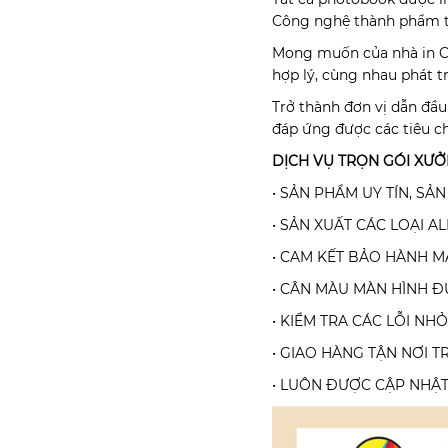
Công nghệ thành phẩm t
Mong muốn của nhà in Co
hợp lý, cùng nhau phát t
Trở thành đơn vị dẫn đầ
đáp ứng được các tiêu ch
DỊCH VỤ TRỌN GÓI XƯ
• SẢN PHẨM UY TÍN, SẢ
• SẢN XUẤT CÁC LOẠI AL
• CAM KẾT BẢO HÀNH M
• CÂN MÀU MÀN HÌNH 
• KIỂM TRA CÁC LỖI NH
• GIAO HÀNG TẬN NƠI 
• LUÔN ĐƯỢC CẬP NHẬT