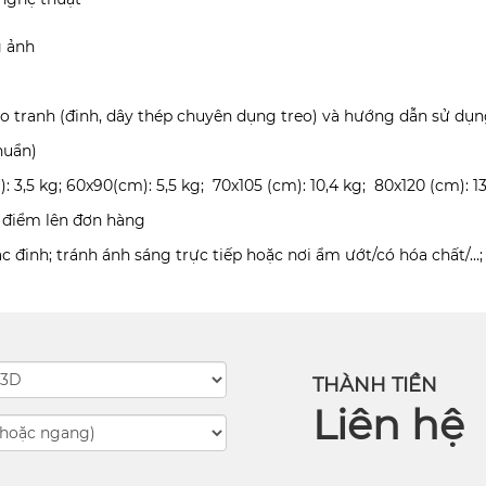
g ảnh
eo tranh (đinh, dây thép chuyên dụng treo) và hướng dẫn sử dụng
huẩn)
): 3,5 kg; 60x90(cm): 5,5 kg; 70x105 (cm): 10,4 kg; 80x120 (cm): 13
i điểm lên đơn hàng
 đinh; tránh ánh sáng trực tiếp hoặc nơi ẩm ướt/có hóa chất/…;
THÀNH TIỀN
Liên hệ