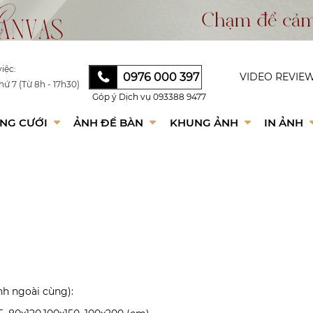
iệc:
0976 000 397
VIDEO REVIE
hứ 7 (Từ 8h - 17h30)
Góp ý Dịch vụ
093388 9477
NG CƯỚI
ẢNH ĐỂ BÀN
KHUNG ẢNH
IN ẢNH
nh ngoài cùng):