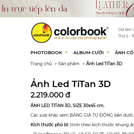
Giờ làm v
Thứ 2 - T
PHOTOBOOK
ALBUM CƯỚI
ẢNH CỔ
Trang chủ
Sản phẩm
Ảnh Led TiTan 3D
Ảnh Led TiTan 3D
2.219.000 đ
ẢNH LED TITAN 3D, SIZE 30x45 cm.
Các size khác xem BẢNG GIÁ TỰ ĐỘNG bên dưới.
Kích thước phủ bì:
(tính theo kích thước khung ả