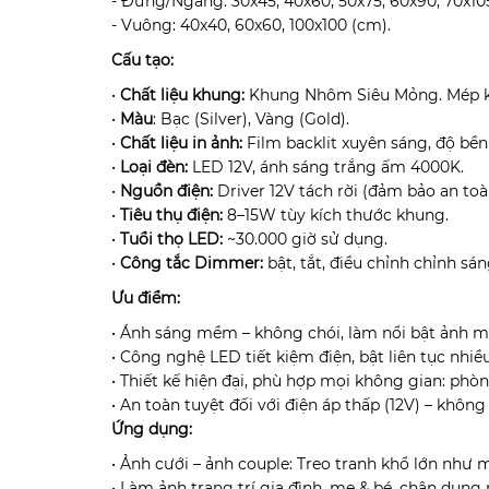
- Đứng/Ngang: 30x45, 40x60, 50x75, 60x90, 70x105
- Vuông: 40x40, 60x60, 100x100 (cm).
Cấu tạo:
•
Chất liệu khung:
Khung Nhôm Siêu Mỏng. Mép k
•
Màu
: Bạc (Silver), Vàng (Gold).
•
Chất liệu in ảnh:
Film backlit xuyên sáng, độ bề
•
Loại đèn:
LED 12V, ánh sáng trắng ấm 4000K.
•
Nguồn điện:
Driver 12V tách rời (đảm bảo an toà
•
Tiêu thụ điện:
8–15W tùy kích thước khung.
•
Tuổi thọ LED:
~30.000 giờ sử dụng.
•
Công tắc Dimmer:
bật, tắt, điều chỉnh chỉnh sán
Ưu điểm:
• Ánh sáng mềm – không chói, làm nổi bật ảnh 
• Công nghệ LED tiết kiệm điện, bật liên tục nhi
• Thiết kế hiện đại, phù hợp mọi không gian: phò
• An toàn tuyệt đối với điện áp thấp (12V) – không 
Ứng dụng:
• Ảnh cưới – ảnh couple: Treo tranh khổ lớn như
• Làm ảnh trang trí gia đình, mẹ & bé, chân dung