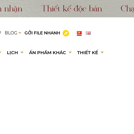
W
BLOG
GỞI FILE NHANH
LỊCH
ẤN PHẨM KHÁC
THIẾT KẾ