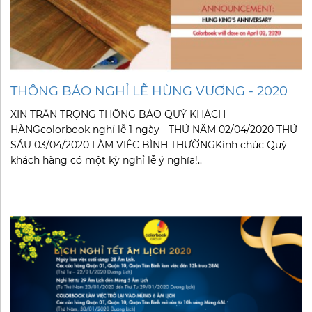
THÔNG BÁO NGHỈ LỄ HÙNG VƯƠNG - 2020
XIN TRÂN TRỌNG THÔNG BÁO QUÝ KHÁCH
HÀNGcolorbook nghỉ lễ 1 ngày - THỨ NĂM 02/04/2020 THỨ
SÁU 03/04/2020 LÀM VIỆC BÌNH THƯỜNGKính chúc Quý
khách hàng có một kỳ nghỉ lễ ý nghĩa!..