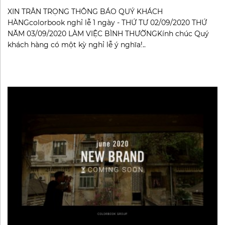
XIN TRÂN TRỌNG THÔNG BÁO QUÝ KHÁCH
HÀNGcolorbook nghỉ lễ 1 ngày - THỨ TƯ 02/09/2020 THỨ
NĂM 03/09/2020 LÀM VIỆC BÌNH THƯỜNGKính chúc Quý
khách hàng có một kỳ nghỉ lễ ý nghĩa!..