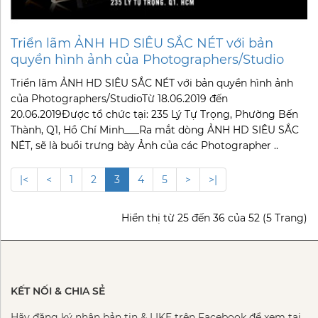
Triển lãm ẢNH HD SIÊU SẮC NÉT với bản
quyền hình ảnh của Photographers/Studio
Triển lãm ẢNH HD SIÊU SẮC NÉT với bản quyền hình ảnh
của Photographers/StudioTừ 18.06.2019 đến
20.06.2019Được tổ chức tại: 235 Lý Tự Trọng, Phường Bến
Thành, Q1, Hồ Chí Minh___Ra mắt dòng ẢNH HD SIÊU SẮC
NÉT, sẽ là buổi trưng bày Ảnh của các Photographer ..
|<
<
1
2
3
4
5
>
>|
Hiển thị từ 25 đến 36 của 52 (5 Trang)
KẾT NỐI & CHIA SẺ
Hãy đăng ký nhận bản tin & LIKE trên Facebook để xem tại