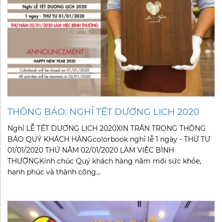
THÔNG BÁO: NGHỈ TẾT DƯƠNG LỊCH 2020
Nghỉ LỄ TẾT DƯƠNG LỊCH 2020XIN TRÂN TRỌNG THÔNG
BÁO QUÝ KHÁCH HÀNGcolorbook nghỉ lễ 1 ngày - THỨ TƯ
01/01/2020 THỨ NĂM 02/01/2020 LÀM VIỆC BÌNH
THƯỜNGKính chúc Quý khách hàng năm mới sức khỏe,
hạnh phúc và thành công...