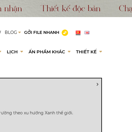
W
BLOG
GỞI FILE NHANH
LỊCH
ẤN PHẨM KHÁC
THIẾT KẾ
 trường theo xu hướng Xanh thế giới.