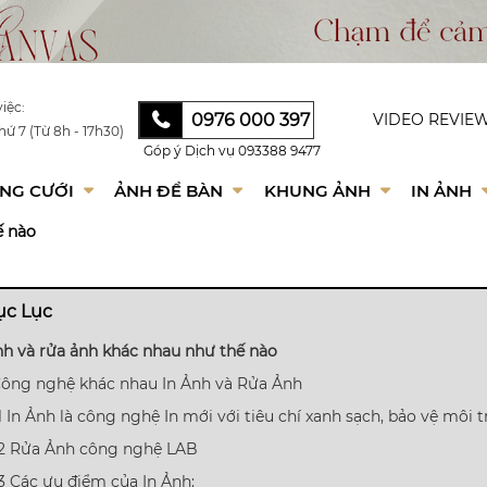
iệc:
0976 000 397
VIDEO REVIE
hứ 7 (Từ 8h - 17h30)
Góp ý Dịch vụ
093388 9477
NG CƯỚI
ẢNH ĐỂ BÀN
KHUNG ẢNH
IN ẢNH
ế nào
c Lục
nh và rửa ảnh khác nhau như thế nào
 Công nghệ khác nhau In Ảnh và Rửa Ảnh
.1 In Ảnh là công nghệ In mới với tiêu chí xanh sạch, bảo vệ môi
.2 Rửa Ảnh công nghệ LAB
.3 Các ưu điểm của In Ảnh: