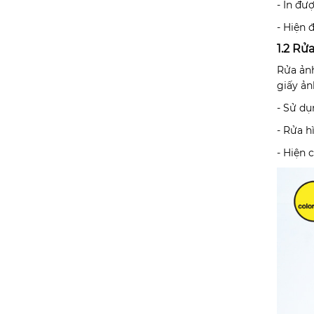
- In đư
- Hiện 
1.2 Rử
Rửa ảnh
giấy ản
- Sử dụ
- Rửa h
- Hiện 