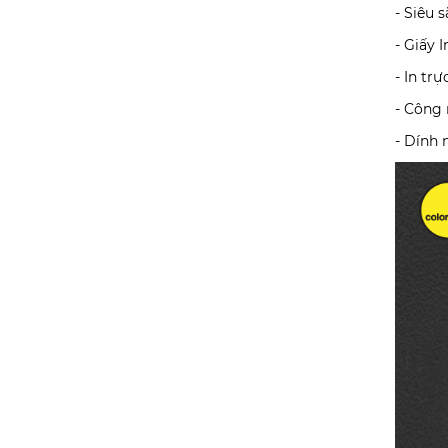
- Siêu 
- Giấy 
- In tr
- Công 
- Dính