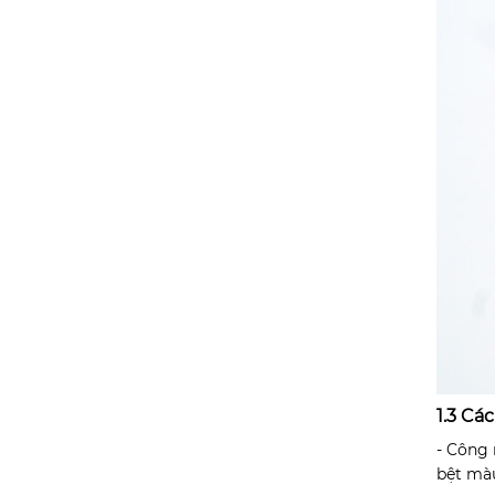
1.3 Cá
- Công 
bệt mà