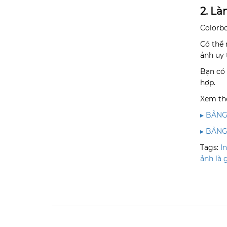
2. L
Colorbo
Có thể 
ảnh uy 
Bạn có 
hợp.
Xem th
▸ BẢNG
▸ BẢNG
Tags:
I
ảnh là g