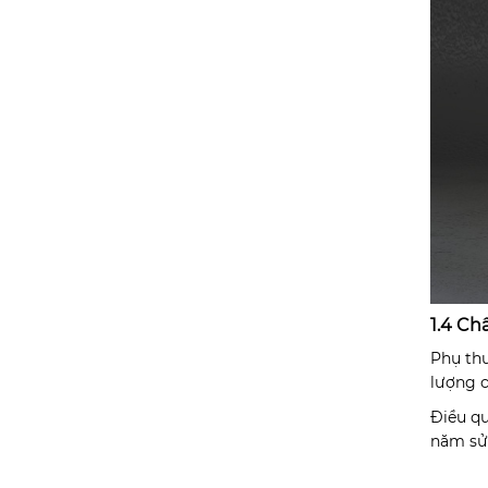
1.4 Ch
Phụ thu
lượng c
Điều qu
năm sử