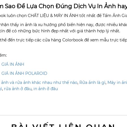
àm Sao Để Lựa Chọn Đúng Dịch Vụ In Ảnh ha
ok luôn chọn CHẤT LIỆU & MÁY IN ẢNH tốt nhất để Tấm Ảnh Gi
nhận thấy in ảnh là xu hướng phổ biển hiện nay, được nhiều khác
tín để có những bức hình đẹp nhất với giá thành hợp lý nhất.
thể đến trực tiếp các cửa hàng Colorbook để xem mẫu trực tiếp
êm:
 GIÁ IN ẢNH
 GIÁ IN ẢNH POLAROID
n ảnh và rửa ảnh khác nhau như thế nào
,
Rửa ảnh là gì
,
Máy in ản
ì
,
rửa ảnh ở đâu
,
in ảnh ở đâu
BÀI VIẾT LIÊN QUAN