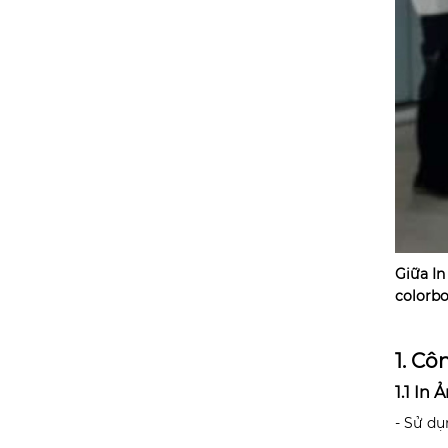
Giữa In
colorbo
1. C
1.1 In
- Sử dụ